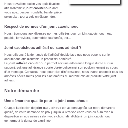
Nous travaillons selon vos spécifications
afin d’obtenir le
joint caoutchouc
dont
vous avez besoin : rondelle, bande, pièce
selon plan, tout article en élastomère.
Respect de normes d’un joint caoutchouc
Nous répondons aux diverses normes utilisées pour un joint caoutchouc : eau
potable, ferroviaire, automobile, feu/fumée, etc…
Joint caoutchouc adhésif ou sans adhésif ?
Nous utilisons à la demande de l’adhésif double face que nous posons sur le
caoutchouc afin d’obtenir un produit fini adhésivé.
Le
joint adhésif caoutchouc
permet soit une adhérance longue durée sur un
support, soit une adhérance courte durée qui permet son positionnement au cours
d’un montage. Consultez-nous pour plus d’informations, nous avons en stock tous les
adhésifs nécessaires pour les élastomères du marché afin de produite votre joint
adhésif.
Notre démarche
Une démarche qualité pour le joint caoutchouc
Chaque fabrication de
joint caoutchouc
est accompagnée par notre démarche
qualité, de votre demande de prix jusqu’à la livraison chez vous ou à sa mise à
disposition en nos usines selon votre choix, afin d’obtenir un joint caoutchouc
conforme à la demande exprimée.