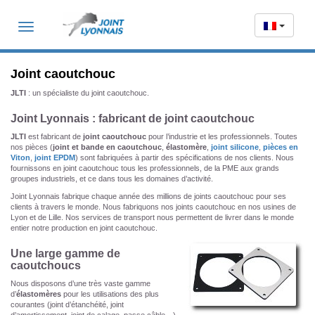
Toggle
navigation
Joint caoutchouc
JLTI
: un spécialiste du joint caoutchouc.
Joint Lyonnais : fabricant de joint caoutchouc
JLTI
est fabricant de
joint caoutchouc
pour l’industrie et les professionnels. Toutes
nos pièces (
joint et bande en caoutchouc
,
élastomère
,
joint silicone
,
pièces en
Viton
,
joint EPDM
) sont fabriquées à partir des spécifications de nos clients. Nous
fournissons en joint caoutchouc tous les professionnels, de la PME aux grands
groupes industriels, et ce dans tous les domaines d’activité.
Joint Lyonnais fabrique chaque année des millions de joints caoutchouc pour ses
clients à travers le monde. Nous fabriquons nos joints caoutchouc en nos usines de
Lyon et de Lille. Nos services de transport nous permettent de livrer dans le monde
entier notre production en joint caoutchouc.
Une large gamme de
caoutchoucs
Nous disposons d’une très vaste gamme
d’
élastomères
pour les utilisations des plus
courantes (joint d’étanchéité, joint