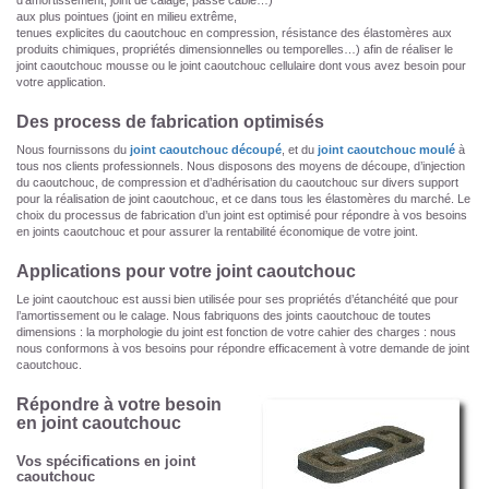
d’amortissement, joint de calage, passe câble…)
aux plus pointues (joint en milieu extrême,
tenues explicites du caoutchouc en compression, résistance des élastomères aux
produits chimiques, propriétés dimensionnelles ou temporelles…) afin de réaliser le
joint caoutchouc mousse ou le joint caoutchouc cellulaire dont vous avez besoin pour
votre application.
Des process de fabrication optimisés
Nous fournissons du
joint caoutchouc découpé
, et du
joint caoutchouc moulé
à
tous nos clients professionnels. Nous disposons des moyens de découpe, d’injection
du caoutchouc, de compression et d’adhérisation du caoutchouc sur divers support
pour la réalisation de joint caoutchouc, et ce dans tous les élastomères du marché. Le
choix du processus de fabrication d’un joint est optimisé pour répondre à vos besoins
en joints caoutchouc et pour assurer la rentabilité économique de votre joint.
Applications pour votre joint caoutchouc
Le joint caoutchouc est aussi bien utilisée pour ses propriétés d’étanchéité que pour
l’amortissement ou le calage. Nous fabriquons des joints caoutchouc de toutes
dimensions : la morphologie du joint est fonction de votre cahier des charges : nous
nous conformons à vos besoins pour répondre efficacement à votre demande de joint
caoutchouc.
Répondre à votre besoin
en joint caoutchouc
Vos spécifications en joint
caoutchouc