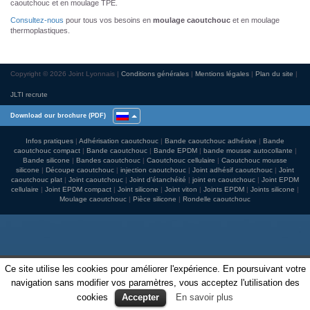
caoutchouc et en moulage TPE.
Consultez-nous
pour tous vos besoins en
moulage caoutchouc
et en moulage
thermoplastiques.
Copyright © 2026 Joint Lyonnais
Conditions générales
Mentions légales
Plan du site
JLTI recrute
Download our brochure (PDF)
Infos pratiques
Adhérisation caoutchouc
Bande caoutchouc adhésive
Bande
caoutchouc compact
Bande caoutchouc
Bande EPDM
bande mousse autocollante
Bande silicone
Bandes caoutchouc
Caoutchouc cellulaire
Caoutchouc mousse
silicone
Découpe caoutchouc
injection caoutchouc
Joint adhésif caoutchouc
Joint
caoutchouc plat
Joint caoutchouc
Joint d’étanchéité
joint en caoutchouc
Joint EPDM
cellulaire
Joint EPDM compact
Joint silicone
Joint viton
Joints EPDM
Joints silicone
Moulage caoutchouc
Pièce silicone
Rondelle caoutchouc
Ce site utilise les cookies pour améliorer l'expérience. En poursuivant votre
navigation sans modifier vos paramètres, vous acceptez l'utilisation des
cookies
Accepter
En savoir plus