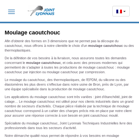
Toggle
navigation
Moulage caoutchouc
Afin d’obtenir des formes en 3 dimensions que ne permet pas la découpe du
caoutchouc, nous offrons à notre clientèle le choix d’un
moulage caoutchouc
ou des
thermoplastiques.
De la définition de vos besoins à la livraison, nous assurons toutes les demandes
concernant le
moulage caoutchouc
, et cela avec des presses modernes qui
permettent de s’adapter à toutes les productions de moulage caoutchouc : moulage
caoutchouc par injection ou moulage caoutchouc par compression.
Le moulage du caoutchouc, des thermoplastiques, de l’EPDM, du silicone ou des
élastomères les plus divers s’effectue dans notre usine de Bron, près de Lyon, par
une équipe spécialisée dans la production de moulage caoutchouc.
Les applications du moulage caoutchouc sont très variées : joint d’étanchéité, joint de
calage… Le moulage caoutchouc est utilisé pour nos clients industriels dans un grand
nombre de secteurs d’activités. Chaque pièce réalisée par la technique de moulage
caoutchouc correspond à un cahier des charges précis mis en place par notre client
pour assurer une réponse correcte à son besoin en joint caoutchouc moulé.
Spécialiste du moulage caoutchouc, Joint Lyonnais Techniques Industrielles livre des
professionnels dans tous les secteurs d’activité.
Notre démarche qualité nous permet de répondre à vos besoins en moulage