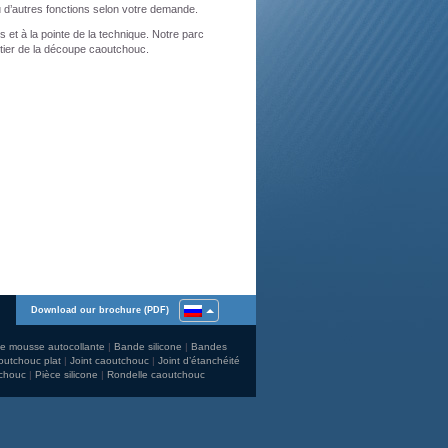
u d’autres fonctions selon votre demande.
 et à la pointe de la technique. Notre parc
tier de la découpe caoutchouc.
Download our brochure (PDF)
e mousse autocollante
Bande silicone
Bandes
outchouc plat
Joint caoutchouc
Joint d’étanchéité
chouc
Pièce silicone
Rondelle caoutchouc