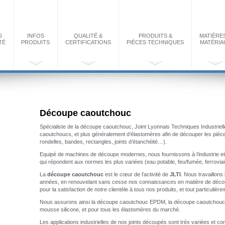
S
INFOS
QUALITÉ &
PRODUITS &
MATIÈRE
TÉ
PRODUITS
CERTIFICATIONS
PIÈCES TECHNIQUES
MATÉRIA
Découpe caoutchouc
Spécialiste de la découpe caoutchouc, Joint Lyonnais Techniques Industri
caoutchoucs, et plus généralement d’élastomères afin de découper les pièce
rondelles, bandes, rectangles, joints d’étanchéité…).
Equipé de machines de découpe modernes, nous fournissons à l’industrie et à
qui répondent aux normes les plus variées (eau potable, feu/fumée, ferrovia
La
découpe caoutchouc
est le cœur de l’activité de
JLTI
. Nous travaillon
années, en renouvelant sans cesse nos connaissances en matière de découp
pour la satisfaction de notre clientèle à tous nos produits, et tout particul
Nous assurons ainsi la découpe caoutchouc EPDM, la découpe caoutchou
mousse silicone, et pour tous les élastomères du marché.
Les applications industrielles de nos joints découpés sont très variées et con