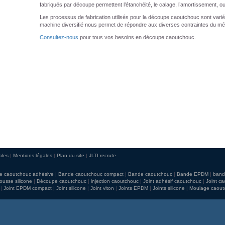
fabriqués par découpe permettent l’étanchéité, le calage, l’amortissement, o
Les processus de fabrication utilisés pour la découpe caoutchouc sont variés
machine diversifié nous permet de répondre aux diverses contraintes du mé
Consultez-nous
pour tous vos besoins en découpe caoutchouc.
ales
Mentions légales
Plan du site
JLTI recrute
e caoutchouc adhésive
Bande caoutchouc compact
Bande caoutchouc
Bande EPDM
band
usse silicone
Découpe caoutchouc
injection caoutchouc
Joint adhésif caoutchouc
Joint ca
Joint EPDM compact
Joint silicone
Joint viton
Joints EPDM
Joints silicone
Moulage caout