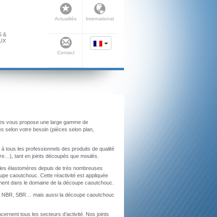
Actualités
International
S &
UX
Contact
elles vous propose une large gamme de
s selon votre besoin (pièces selon plan,
 tous les professionnels des produits de qualité
ire…), tant en joints découpés que moulés.
s les élastomères depuis de très nombreuses
e caoutchouc. Cette réactivité est appliquée
ièrement dans le domaine de la découpe caoutchouc.
c NBR, SBR… mais aussi la découpe caoutchouc
cernent tous les secteurs d’activité. Nos joints