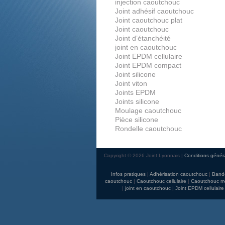
injection caoutchouc
Joint adhésif caoutchouc
Joint caoutchouc plat
Joint caoutchouc
Joint d’étanchéité
joint en caoutchouc
Joint EPDM cellulaire
Joint EPDM compact
Joint silicone
Joint viton
Joints EPDM
Joints silicone
Moulage caoutchouc
Pièce silicone
Rondelle caoutchouc
Copyright © 2026 Joint Lyonnais
Conditions génér
Infos pratiques
Adhérisation caoutchouc
Band
caoutchouc
Caoutchouc cellulaire
Caoutchouc mo
joint en caoutchouc
Joint EPDM cellulaire