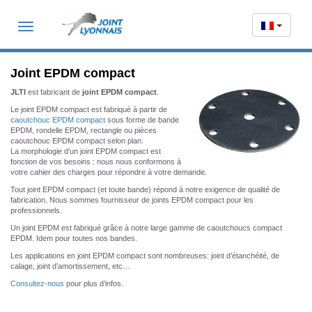
Toggle
navigation
Joint EPDM compact
JLTI
est fabricant de
joint EPDM compact
.
Le joint EPDM compact est fabriqué à partir de
caoutchouc EPDM compact
sous forme de bande
EPDM, rondelle EPDM, rectangle ou pièces
caoutchouc EPDM compact selon plan.
La morphologie d’un joint EPDM compact est
fonction de vos besoins : nous nous conformons à
votre cahier des charges pour répondre à votre demande.
Tout joint EPDM compact (et toute bande) répond à notre exigence de qualité de
fabrication. Nous sommes fournisseur de joints EPDM compact pour les
professionnels.
Un joint EPDM est fabriqué grâce à notre large gamme de caoutchoucs compact
EPDM. Idem pour toutes nos bandes.
Les applications en joint EPDM compact sont nombreuses: joint d’étanchéité, de
calage, joint d’amortissement, etc…
Consultez-nous
pour plus d’infos.