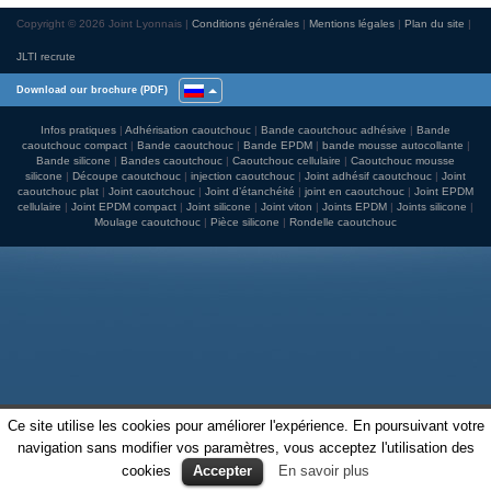
Copyright © 2026 Joint Lyonnais
Conditions générales
Mentions légales
Plan du site
JLTI recrute
Download our brochure (PDF)
Infos pratiques
Adhérisation caoutchouc
Bande caoutchouc adhésive
Bande
caoutchouc compact
Bande caoutchouc
Bande EPDM
bande mousse autocollante
Bande silicone
Bandes caoutchouc
Caoutchouc cellulaire
Caoutchouc mousse
silicone
Découpe caoutchouc
injection caoutchouc
Joint adhésif caoutchouc
Joint
caoutchouc plat
Joint caoutchouc
Joint d’étanchéité
joint en caoutchouc
Joint EPDM
cellulaire
Joint EPDM compact
Joint silicone
Joint viton
Joints EPDM
Joints silicone
Moulage caoutchouc
Pièce silicone
Rondelle caoutchouc
Ce site utilise les cookies pour améliorer l'expérience. En poursuivant votre
navigation sans modifier vos paramètres, vous acceptez l'utilisation des
cookies
Accepter
En savoir plus