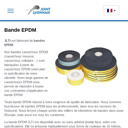
Toggle
navigation
Bande EPDM
JLTI
est fabricant de
bandes
EPDM
.
Nos bandes caoutchouc EPDM
(caoutchouc mousse,
caoutchouc cellulaire…) sont
fabriquées à partir de
caoutchouc EPDM selon plan
et spécification de notre
clientèle. Notre large gamme de
caoutchoucs EPDM nous
permet de répondre à toutes
vos contraintes d’application en
bande EPDM.
Toute bande EPDM répond à notre exigence de qualité de fabrication. Nous sommes
fournisseur de bandes EPDM pour les professionnels, dans tous les secteurs de
l’industrie. Nous livrons chaque année des milliers de kilomètres de bandes dans toute
l’Europe, mais aussi sur tous les continents.
La bande EPDM JLTI est disponible avec ou sans adhésif double face, selon vos
spécifications. Elle se présente habituellement sous forme de rouleaux de 10 mètres,