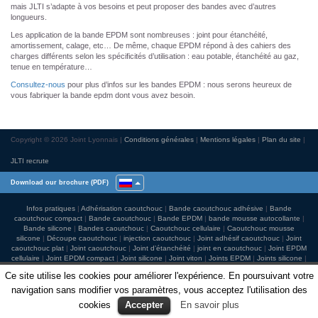
mais JLTI s’adapte à vos besoins et peut proposer des bandes avec d’autres
longueurs.
Les application de la bande EPDM sont nombreuses : joint pour étanchéité,
amortissement, calage, etc… De même, chaque EPDM répond à des cahiers des
charges différents selon les spécificités d’utilisation : eau potable, étanchéité au gaz,
tenue en température…
Consultez-nous
pour plus d’infos sur les bandes EPDM : nous serons heureux de
vous fabriquer la bande epdm dont vous avez besoin.
Copyright © 2026 Joint Lyonnais
Conditions générales
Mentions légales
Plan du site
JLTI recrute
Download our brochure (PDF)
Infos pratiques
Adhérisation caoutchouc
Bande caoutchouc adhésive
Bande
caoutchouc compact
Bande caoutchouc
Bande EPDM
bande mousse autocollante
Bande silicone
Bandes caoutchouc
Caoutchouc cellulaire
Caoutchouc mousse
silicone
Découpe caoutchouc
injection caoutchouc
Joint adhésif caoutchouc
Joint
caoutchouc plat
Joint caoutchouc
Joint d’étanchéité
joint en caoutchouc
Joint EPDM
cellulaire
Joint EPDM compact
Joint silicone
Joint viton
Joints EPDM
Joints silicone
Moulage caoutchouc
Pièce silicone
Rondelle caoutchouc
Ce site utilise les cookies pour améliorer l'expérience. En poursuivant votre
navigation sans modifier vos paramètres, vous acceptez l'utilisation des
cookies
Accepter
En savoir plus